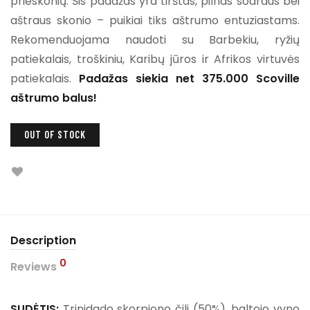
prieskonių. Šis padažas yra tirštas, pilnas sodraus bei
aštraus skonio – puikiai tiks aštrumo entuziastams.
Rekomenduojama naudoti su Barbekiu, ryžių
patiekalais, troškiniu, Karibų jūros ir Afrikos virtuvės
patiekalais.
Padažas siekia net 375.000 Scoville
aštrumo balus!
OUT OF STOCK
Description
0
Reviews
SUDĖTIS:
Trinidado skorpiono čili (50%), baltojo vyno