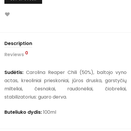
Description
0
Reviews
Sudėtis:
Carolina Reaper Chili (50%), baltojo vyno
actas, kreoliniai prieskoniai, jūros druska, garstyčių
milteliai, česnakai, raudonėliai, čiobreliai,
stabilizatorius: guaro derva.
Buteliuko dydis:
100ml