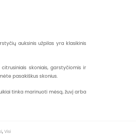
yčių auksinis užpilas yra klasikinis
citrusiniais skoniais, garstyčiomis ir
tumėte pasakiškus skonius.
Puikiai tinka marinuoti mėsą, žuvį arba
ki
,
Visi