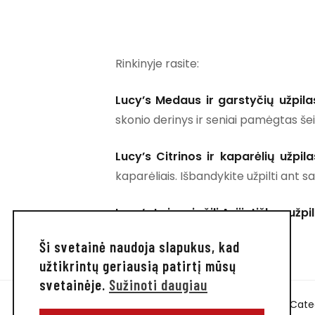
Rinkinyje rasite:
Lucy’s Medaus ir garstyčių užpil
skonio derinys ir seniai pamėgtas še
Lucy’s Citrinos ir kaparėlių užpila
kaparėliais. Išbandykite užpilti ant 
Lucy’s Laimo ir čili Azijietiškas užp
supilti tiesiai į keptuvę.
Ši svetainė naudoja slapukus, kad
užtikrintų geriausią patirtį mūsų
svetainėje.
Sužinoti daugiau
Cate