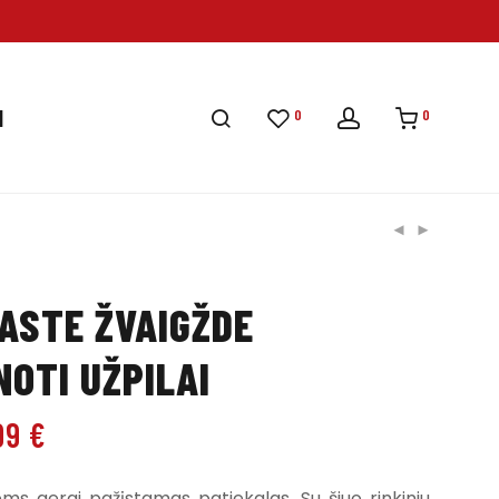
0
0
I
ASTE ŽVAIGŽDE
OTI UŽPILAI
99
€
ems gerai pažįstamas patiekalas. Su šiuo rinkiniu