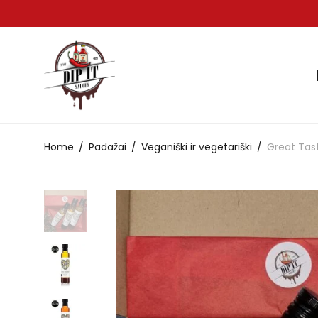
Home
/
Padažai
/
Veganiški ir vegetariški
/
Great Tast