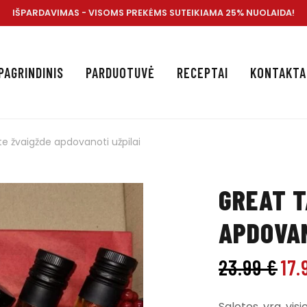
IŠPARDAVIMAS - VISOMS PREKĖMS SUTEIKIAMA 25% NUOLAIDA!
PAGRINDINIS
PARDUOTUVĖ
RECEPTAI
KONTAKTA
e žvaigžde apdovanoti užpilai
GREAT T
APDOVAN
23.99
€
17.
Salotos yra visi