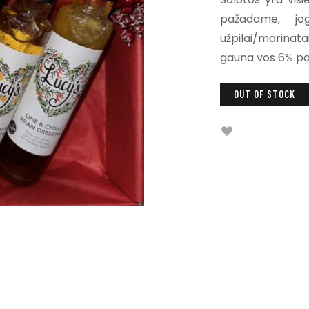
pažadame, jog
užpilai/marinat
gauna vos 6% pa
OUT OF STOCK