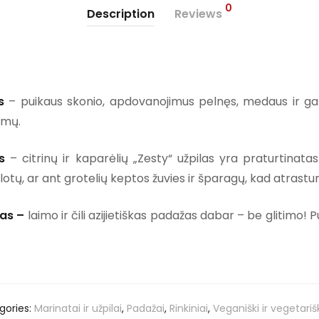
0
Description
Reviews
as
– puikaus skonio, apdovanojimus pelnęs, medaus ir garst
imų.
s
– citrinų ir kaparėlių „Zesty“ užpilas yra praturtinatas 
salotų, ar ant grotelių keptos žuvies ir šparagų, kad atras
ilas –
laimo ir čili azijietiškas padažas dabar – be glitimo! 
gories:
Marinatai ir užpilai
,
Padažai
,
Rinkiniai
,
Veganiški ir vegetariš