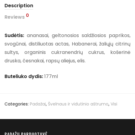
Description
0
Reviews
Sudėtis:
ananasai, geltonosios saldžiosios paprikos,
svogūnai, distiliuotas actas, Habanerai, žaliųjų citrinų
sultys, organinis cukranendrių cukrus, košerinė
druska, česnakai, rapsų aliejus, elis.
Buteliuko dydis:
177ml
Categories:
Padažai
,
Švelnaus ir vidutinio aštrumo
,
Visi
PADAŽŲ PARDUOTUVĖ