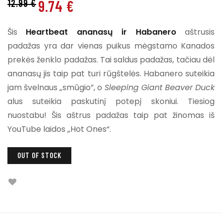
9.74
€
12.99
€
Šis
Heartbeat ananasų ir Habanero
aštrusis
padažas yra dar vienas puikus mėgstamo Kanados
prekės ženklo padažas. Tai saldus padažas, tačiau dėl
ananasų jis taip pat turi rūgštelės. Habanero suteikia
jam švelnaus „smūgio”, o
Sleeping Giant Beaver Duck
alus suteikia paskutinį potepį skoniui. Tiesiog
nuostabu! Šis aštrus padažas taip pat žinomas iš
YouTube laidos „Hot Ones“.
OUT OF STOCK