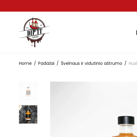
Home
/
Padažai
/
Švelnaus ir vidutinio aštrumo
/
Hus