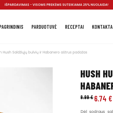
IŠPARDAVIMAS - VISOMS PREKĖMS SUTEIKIAMA 25% NUOLAIDA!
PAGRINDINIS
PARDUOTUVĖ
RECEPTAI
KONTAKTA
h Hush Saldžiųjų bulvių ir Habanero aštrus padažas
HUSH HU
HABANE
6.74
€
8.99
€
Dėl sodraus sal