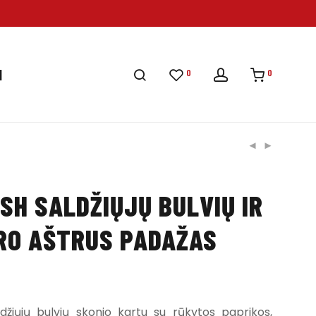
0
0
I
SH SALDŽIŲJŲ BULVIŲ IR
RO AŠTRUS PADAŽAS
džiųjų bulvių skonio kartu su rūkytos paprikos,