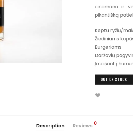
cinamono ir vis
pikantišką patie
Keptų ryžių/ma
Žiediniams kop
Burgeriams
Daržovių pagyvi
Įmaišant į humu
OUT OF STOCK
0
Description
Reviews