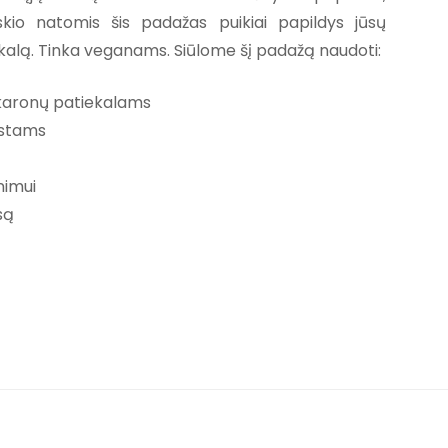
kio natomis šis padažas puikiai papildys jūsų
kalą. Tinka veganams. Siūlome šį padažą naudoti:
karonų patiekalams
ūstams
nimui
są