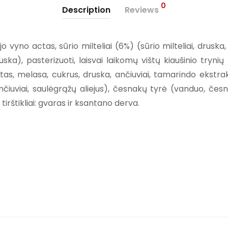
0
Description
Reviews
jo vyno actas, sūrio milteliai (6%) (sūrio milteliai, drusk
uska), pasterizuoti, laisvai laikomų vištų kiaušinio trynių
ctas, melasa, cukrus, druska, ančiuviai, tamarindo ekstrak
čiuviai, saulėgrąžų aliejus), česnakų tyrė (vanduo, česnaka
tirštikliai: gvaras ir ksantano derva.