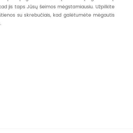
ad jis taps Jūsų šeimos mėgstamiausiu. Užpilkite
ištienos su skrebučiais, kad galėtumėte mėgautis
.