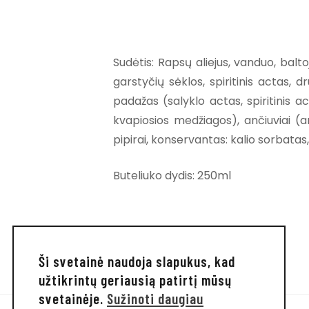
Sudėtis: Rapsų aliejus, vanduo, balto
garstyčių sėklos, spiritinis actas, dr
padažas (salyklo actas, spiritinis a
kvapiosios medžiagos), ančiuviai (an
pipirai, konservantas: kalio sorbatas, 
Buteliuko dydis: 250ml
Ši svetainė naudoja slapukus, kad
užtikrintų geriausią patirtį mūsų
svetainėje.
Sužinoti daugiau