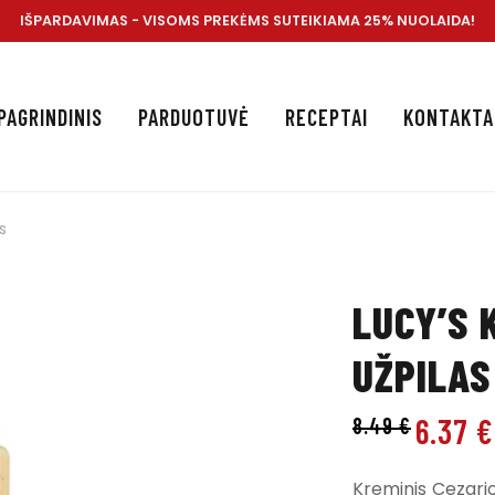
IŠPARDAVIMAS - VISOMS PREKĖMS SUTEIKIAMA 25% NUOLAIDA!
PAGRINDINIS
PARDUOTUVĖ
RECEPTAI
KONTAKTA
s
LUCY’S 
UŽPILAS
6.37
€
8.49
€
Kreminis Cezario