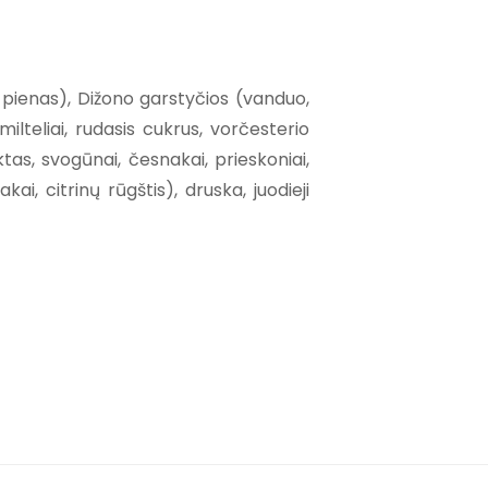
a, pienas), Dižono garstyčios (vanduo,
 milteliai, rudasis cukrus, vorčesterio
tas, svogūnai, česnakai, prieskoniai,
i, citrinų rūgštis), druska, juodieji