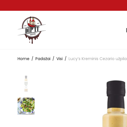
Home
/
Padažai
/
Visi
/
Lucy’s Kreminis Cezario užpila