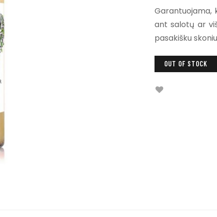
Garantuojama, k
ant salotų ar v
pasakišku skoniu
OUT OF STOCK