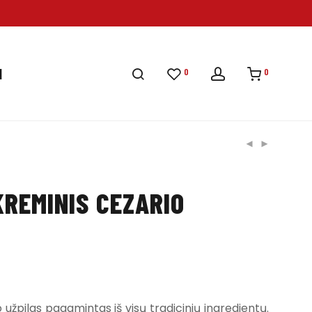
0
0
I
KREMINIS CEZARIO
 užpilas pagamintas iš visų tradicinių ingredientų.