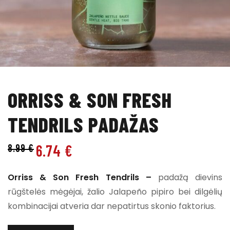
ORRISS & SON FRESH
TENDRILS PADAŽAS
6.74
€
8.99
€
Orriss & Son Fresh Tendrils –
padažą dievins
rūgštelės mėgėjai, žalio Jalapeño pipiro bei dilgėlių
kombinacijai atveria dar nepatirtus skonio faktorius.