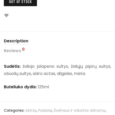
OUT OF STOCK
Description
0
Reviews
Sudėtis:
žaliojo jalapeno sultys, žaliųjų pipirų sultys,
obuolių sultys, sidro actas, dilgėlės, mėta.
Buteliuko dydis:
125ml
Categories:
Aštrūs
,
Padažai
,
Švelnaus ir vidutinio aštrumo
,