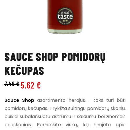
SAUCE SHOP POMIDORŲ
KEČUPAS
5.62
€
7.49
€
Sauce Shop
asortimento herojus – toks turi būti
pomidorų kečupas. Trykšta sultingu pomidorų skoniu,
puikiai subalansuotu aštrumu ir saldumu bei žinomais
prieskoniais. Pamirškite viską, ką žinojote apie