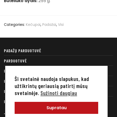
Buteliuko dydis:
255 g.
Categories:
Kečupai
,
Padažai
,
Visi
PADAŽŲ PARDUOTUVĖ
PARDUOTUVĖ
RECEPTAI
Ši svetainė naudoja slapukus, kad
KONTAKTAI
užtikrintų geriausią patirtį mūsų
MANO PASKYRA
svetainėje.
Sužinoti daugiau
PRIVATUMO POLITIKA
Supratau