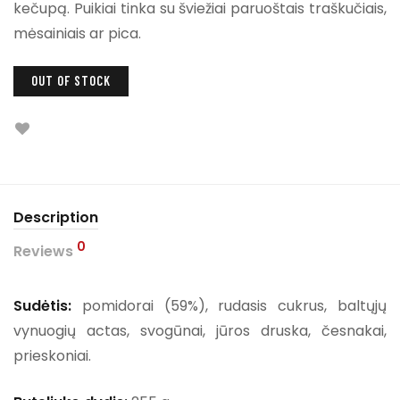
kečupą. Puikiai tinka su šviežiai paruoštais traškučiais,
mėsainiais ar pica.
OUT OF STOCK
Description
0
Reviews
Sudėtis:
pomidorai (59%), rudasis cukrus, baltųjų
vynuogių actas, svogūnai, jūros druska, česnakai,
prieskoniai.