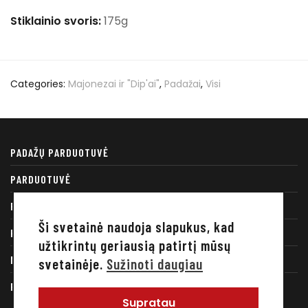
Stiklainio svoris:
175g
Categories:
Majonezai ir "Dip'ai"
,
Padažai
,
Visi
PADAŽŲ PARDUOTUVĖ
PARDUOTUVĖ
RECEPTAI
Ši svetainė naudoja slapukus, kad
KONTAKTAI
užtikrintų geriausią patirtį mūsų
MANO PASKYRA
svetainėje.
Sužinoti daugiau
PRIVATUMO POLITIKA
Supratau