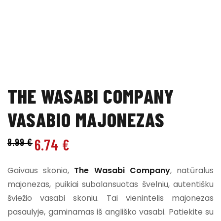
THE WASABI COMPANY
VASABIO MAJONEZAS
6.74
€
8.99
€
Gaivaus skonio,
The Wasabi Company
, natūralus
majonezas, puikiai subalansuotas švelniu, autentišku
šviežio vasabi skoniu. Tai vienintelis majonezas
pasaulyje, gaminamas iš angliško vasabi. Patiekite su