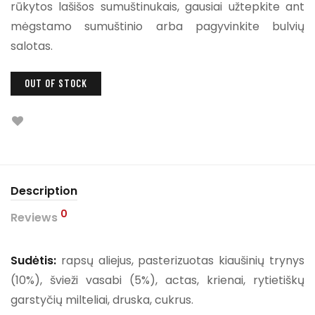
rūkytos lašišos sumuštinukais, gausiai užtepkite ant
mėgstamo sumuštinio arba pagyvinkite bulvių
salotas.
OUT OF STOCK
Description
0
Reviews
Sudėtis:
rapsų aliejus, pasterizuotas kiaušinių trynys
(10%), švieži vasabi (5%), actas, krienai, rytietiškų
garstyčių milteliai, druska, cukrus.