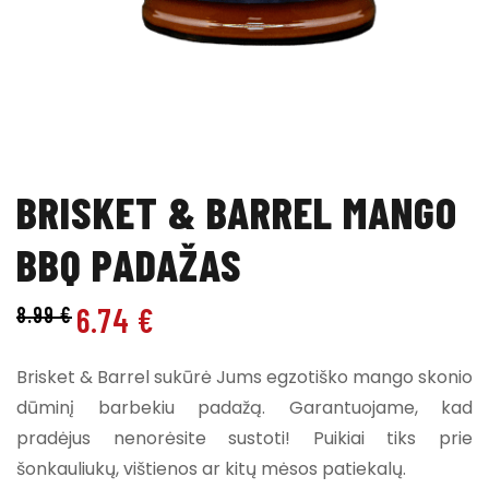
BRISKET & BARREL MANGO
BBQ PADAŽAS
6.74
€
8.99
€
Brisket & Barrel sukūrė Jums egzotiško mango skonio
dūminį barbekiu padažą. Garantuojame, kad
pradėjus nenorėsite sustoti! Puikiai tiks prie
šonkauliukų, vištienos ar kitų mėsos patiekalų.