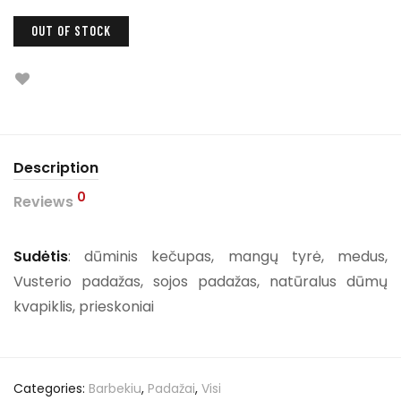
OUT OF STOCK
Description
0
Reviews
Sudėtis
: dūminis kečupas, mangų tyrė, medus,
Vusterio padažas, sojos padažas, natūralus dūmų
kvapiklis, prieskoniai
Categories:
Barbekiu
,
Padažai
,
Visi