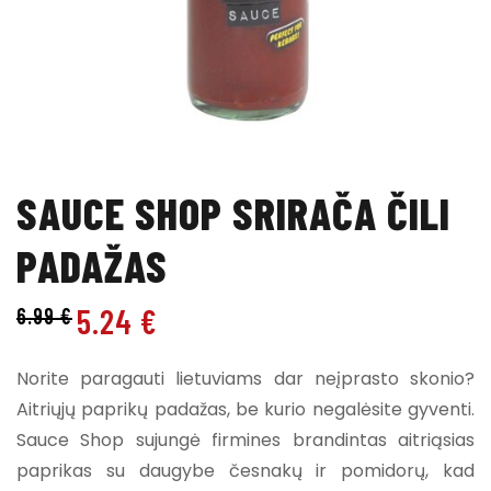
SAUCE SHOP SRIRAČA ČILI
PADAŽAS
5.24
€
6.99
€
Norite paragauti lietuviams dar neįprasto skonio?
Aitriųjų paprikų padažas, be kurio negalėsite gyventi.
Sauce Shop sujungė firmines brandintas aitriąsias
paprikas su daugybe česnakų ir pomidorų, kad