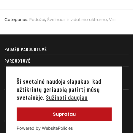
Categories:
Padažai
,
Švelnaus ir vidutinio aštrumo
,
Visi
PADAŽŲ PARDUOTUVĖ
PARDUOTUVĖ
RECEPTAI
Ši svetainė naudoja slapukus, kad
KONTAKTAI
užtikrintų geriausią patirtį mūsų
MANO PASKYRA
svetainėje.
Sužinoti daugiau
PRIVATUMO POLITIKA
Supratau
Powered by WebsitePolicies