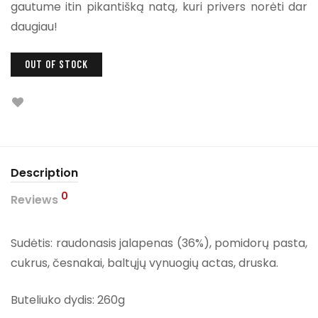
gautume itin pikantišką natą, kuri privers norėti dar
daugiau!
OUT OF STOCK
Description
0
Reviews
Sudėtis: raudonasis jalapenas (36%), pomidorų pasta,
cukrus, česnakai, baltųjų vynuogių actas, druska.
Buteliuko dydis: 260g