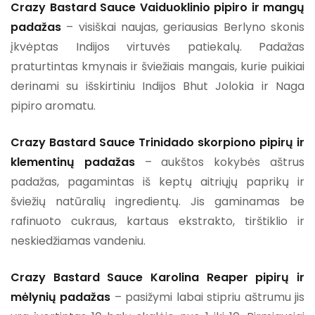
Crazy Bastard Sauce Vaiduoklinio pipiro ir mangų
padažas
– visiškai naujas, geriausias Berlyno skonis
įkvėptas Indijos virtuvės patiekalų. Padažas
praturtintas kmynais ir šviežiais mangais, kurie puikiai
derinami su išskirtiniu Indijos Bhut Jolokia ir Naga
pipiro aromatu.
Crazy Bastard Sauce Trinidado skorpiono pipirų ir
klementinų padažas
– aukštos kokybės aštrus
padažas, pagamintas iš keptų aitriųjų paprikų ir
šviežių natūralių ingredientų. Jis gaminamas be
rafinuoto cukraus, kartaus ekstrakto, tirštiklio ir
neskiedžiamas vandeniu.
Crazy Bastard Sauce Karolina Reaper pipirų ir
mėlynių padažas
– pasižymi labai stipriu aštrumu jis