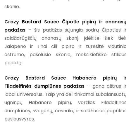
skonio.
Crazy Bastard Sauce Čipotle pipirų ir ananasų
padažas
– šis padažas sujungia sodrų Čipotlės ir
saldžiarūgščių ananasų skonį. Įdėkite šiek tiek
Jalapeno ir Thai čili pipiro ir turėsite vidutinio
aštrumo, pašėlusio skonio, meksikietiško stiliaus
padažą.
Crazy Bastard Sauce Habanero pipirų ir
Filadelfinės dumplūnės padažas
– gana aštrus ir
labai universalus. Taip yra dėl tinkamai subalansuotų
ugningų Habanero pipirų, veržlios Filadelfinės
dumplūnės, svogūnų, česnakų ir saldžiosios paprikos
pusiausvyros.