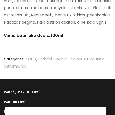
yra įvertintas 10 balų skalėje nuo 1 iki 10. Pirmiausiai
pastebimas malonus mėlynių skonis. Jis šiek tiek
aštresnis už „Red Label“, bet su kitokiais prieskoniais.
Padažas degina, kaip aštrios adatos, o ne kaip ugnis.
Vieno buteliuko dydis: 100ml
Categories:
Aštrūs
,
Padažai
,
Rinkiniai
,
Švelnaus ir vidutinio
aštrumo
,
Visi
PADAŽŲ PARDUOTUVĖ
PARDUOTUVĖ
RECEPTAI