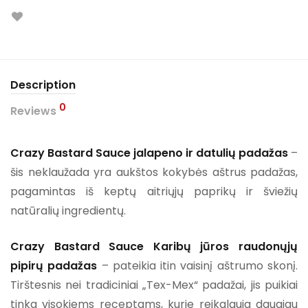
Description
0
Reviews
Crazy Bastard Sauce jalapeno ir datulių padažas
–
šis neklaužada yra aukštos kokybės aštrus padažas,
pagamintas iš keptų aitriųjų paprikų ir šviežių
natūralių ingredientų.
Crazy Bastard Sauce Karibų jūros raudonųjų
pipirų
padažas
– pateikia itin vaisinį aštrumo skonį.
Tirštesnis nei tradiciniai „Tex-Mex“ padažai, jis puikiai
tinka visokiems receptams, kurie reikalauja daugiau