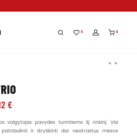
0
0
I
RIO
.12
€
s valgytojas pavydės turintiems šį rinkinį. Visi
 patobulinti ir išryškinti dar neatrastus mėsos