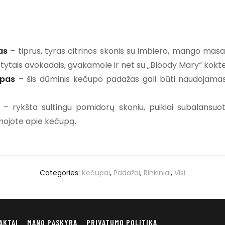
as
– tiprus, tyras citrinos skonis su imbiero, mango masal
stytais avokadais, gvakamole ir net su „Bloody Mary“ kokteil
upas
– šis dūminis kečupo padažas gali būti naudojamas
– rykšta sultingu pomidorų skoniu, puikiai subalansuo
žinojote apie kečupą.
Categories:
Kečupai
,
Padažai
,
Rinkiniai
,
Visi
AKTAI
MANO PASKYRA
PRIVATUMO POLITIKA