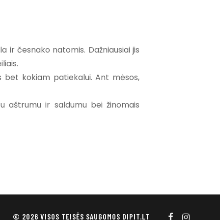
a ir česnako natomis. Dažniausiai jis
iais.
 bet kokiam patiekalui. Ant mėsos,
tu aštrumu ir saldumu bei žinomais
© 2026 VISOS TEISĖS SAUGOMOS DIPIT.LT