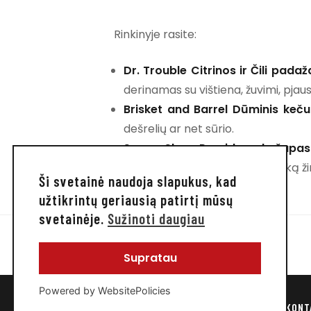
Rinkinyje rasite:
Dr. Trouble Citrinos ir Čili padaž
derinamas su vištiena, žuvimi, pjau
Brisket and Barrel Dūminis keč
dešrelių ar net sūrio.
Sauce Shop Pomidorų kečupas
prieskoniais. Pamirškite viską, ką 
Ši svetainė naudoja slapukus, kad
užtikrintų geriausią patirtį mūsų
svetainėje.
Sužinoti daugiau
Supratau
Powered by WebsitePolicies
PADAŽŲ PARDUOTUVĖ
PARDUOTUVĖ
RECEPTAI
KONT