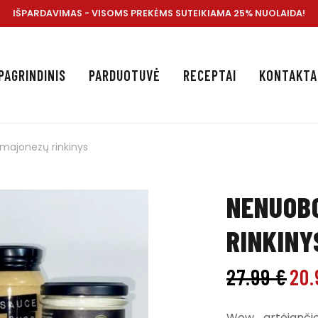
IŠPARDAVIMAS - VISOMS PREKĖMS SUTEIKIAMA 25% NUOLAIDA!
PAGRINDINIS
PARDUOTUVĖ
RECEPTAI
KONTAKTA
majonezų rinkinys
NENUOB
RINKINY
27.99
€
20
Wow.. artėjanči