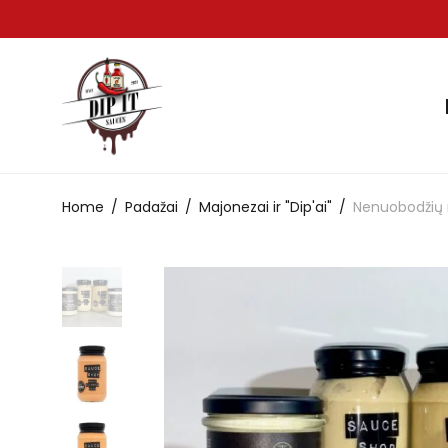
Home
/
Padažai
/
Majonezai ir "Dip'ai"
/
Nenuobodžių 