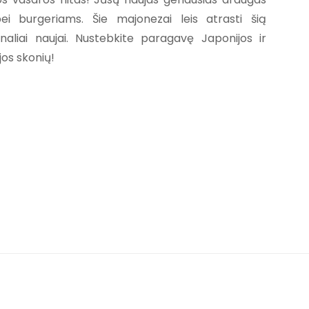
ei burgeriams. Šie majonezai leis atrasti šią
inaliai naujai. Nustebkite paragavę Japonijos ir
ijos skonių!