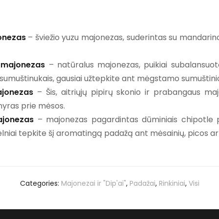
onezas
– šviežio yuzu majonezas, suderintas su mandarino 
 majonezas
– natūralus majonezas, puikiai subalansuota
os sumuštinukais, gausiai užtepkite ant mėgstamo sumuštini
ajonezas
– Šis, aitriųjų pipirų skonio ir prabangaus ma
rnyras prie mėsos.
ajonezas
– majonezas pagardintas dūminiais chipotle pip
velniai tepkite šį aromatingą padažą ant mėsainių, picos ar
Categories:
Majonezai ir "Dip'ai"
,
Padažai
,
Rinkiniai
,
Visi