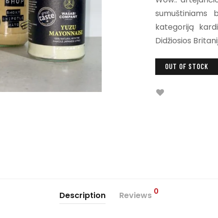
sumuštiniams b
kategoriją kard
Didžiosios Britan
OUT OF STOCK
0
Description
Reviews