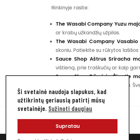
Rinkinyje rasite:
The Wasabi Company Yuzu maj
ar krabų užkandžių užpilas.
The Wasabi Company Vasabio
skoniu. Patiekite su rūkytos lašiš
Sauce Shop Aštrus Sriracha m
vištieną, prie traškučių ar kaip ga
Sauce Shop Dūminis Čipotle m
derinį, kurio niekada nežinojote. Š
Ši svetainė naudoja slapukus, kad
užtikrintų geriausią patirtį mūsų
svetainėje.
Sužinoti daugiau
Supratau