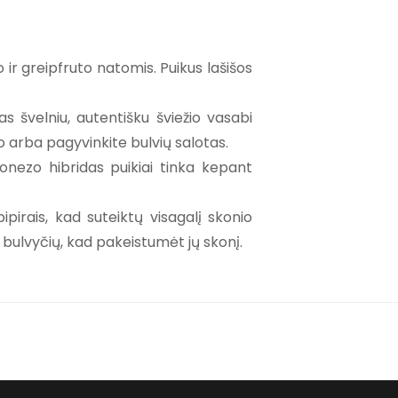
ir greipfruto natomis. Puikus lašišos
s švelniu, autentišku šviežio vasabi
o arba pagyvinkite bulvių salotas.
jonezo hibridas puikiai tinka kepant
irais, kad suteiktų visagalį skonio
 bulvyčių, kad pakeistumėt jų skonį.