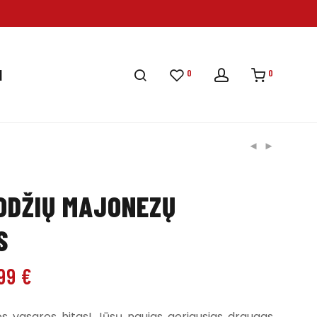
0
0
I
ODŽIŲ MAJONEZŲ
S
.99
€
os vasaros hitas! Jūsų naujas geriausias draugas