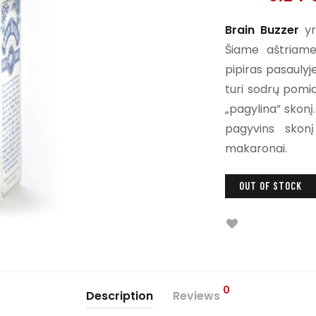
Brain Buzzer
yr
Šiame aštriam
pipiras pasaulyj
turi sodrų pomid
„pagylina” skonį
pagyvins skon
makaronai.
OUT OF STOCK
0
Description
Reviews