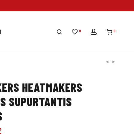
0
0
I
KERS HEATMAKERS
IS SUPURTANTIS
S
€