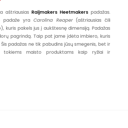
a aštriausias
Raijmakers Heetmakers
padažas.
e padaže yra
Carolina Reaper
(aštriausias čili
e), kuris pakels jus į aukštesnę dimensiją. Padažas
orų pagrindą. Taip pat jame įdėta imbiero, kuris
. Šis padažas ne tik pabudins jūsų smegenis, bet ir
į tokiems maisto produktams kaip ryžiai ir