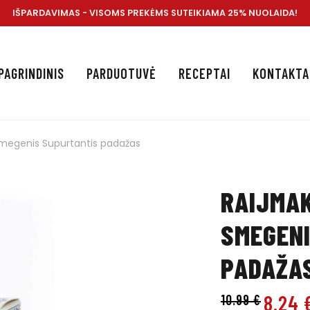
IŠPARDAVIMAS - VISOMS PREKĖMS SUTEIKIAMA 25% NUOLAIDA!
PAGRINDINIS
PARDUOTUVĖ
RECEPTAI
KONTAKTA
megenis Supurtantis padažas
RAIJMA
SMEGEN
PADAŽA
8.24
10.99
€