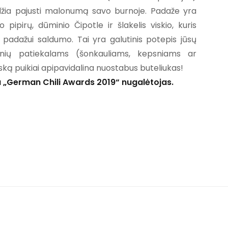
idžia pajusti malonumą savo burnoje. Padaže yra
 pipirų, dūminio Čipotle ir šlakelis viskio, kuris
 padažui saldumo. Tai yra galutinis potepis jūsų
nių patiekalams (šonkauliams, kepsniams ar
ską puikiai apipavidalina nuostabus buteliukas!
 „German Chili Awards 2019“ nugalėtojas.