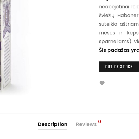
neabejotinai le
šviežių Habanero
suteikia aštriam
mėsos ir keps
sparneliams). Vi
Šis padažas yra
OUT OF STOCK
0
Description
Reviews