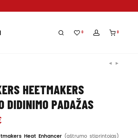
0
0
I
KERS HEETMAKERS
 DIDINIMO PADAŽAS
€
etmakers Heat Enhancer
(aštrumo stiprintojas)